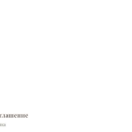
глашение
нка